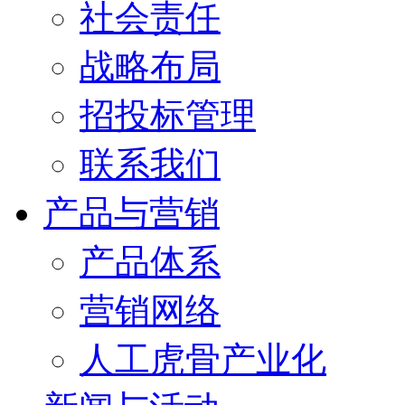
社会责任
战略布局
招投标管理
联系我们
产品与营销
产品体系
营销网络
人工虎骨产业化