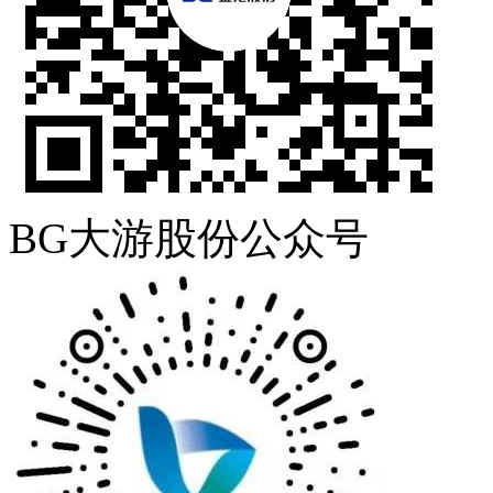
BG大游股份公众号