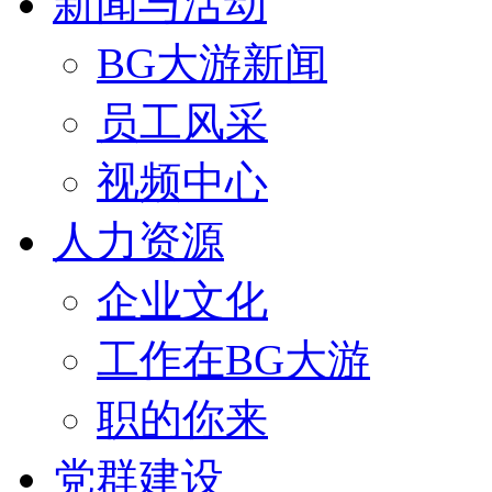
新闻与活动
BG大游新闻
员工风采
视频中心
人力资源
企业文化
工作在BG大游
职的你来
党群建设