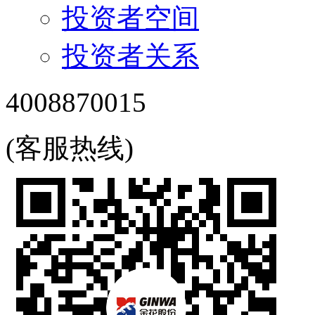
投资者空间
投资者关系
4008870015
(客服热线)